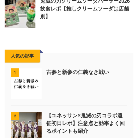
鬼滅の刃クリームソーダパーラー2026
飲食レポ【推しクリームソーダは店舗
別】
人気の記事
古参と新参の仁義なき戦い
1
【ユネッサン×鬼滅の刃コラボ遠
2
征初日レポ】注意点と効率よく回
るポイントも紹介