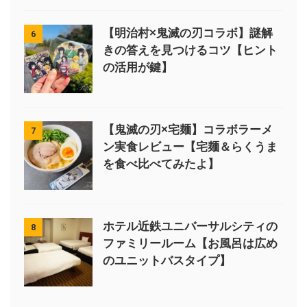
【明治村×鬼滅の刃コラボ】謎解
6
きの答えを見つけるコツ【ヒント
の活用が鍵】
【鬼滅の刃×宅麺】コラボラーメ
7
ン実食レビュー【宅麺＆らくうま
を食べ比べてみたよ】
ホテル近鉄ユニバーサルシティの
8
ファミリールーム【お風呂は広め
のユニットバスタイプ】