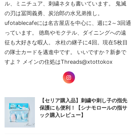
ル、ミニチュア、刺繍ネタも書いています。 鬼滅
の刃は冨岡義勇、炭治郎の水兄弟推し。
ufotablecafeには名古屋店を中心に、週に2～3回通
っています。 徳島やモクテル、ダイニングへの遠
征も大好きな暇人。 水柱の継子に4回。現在5枚目
の隊士カードを邁進中です。 いいですか？新参で
すよ？ メインの住処はThreads@xtottokox
【セリア購入品】刺繍や刺し子の指先
保護にも便利！【シナモロールの指サ
ック購入レビュー】