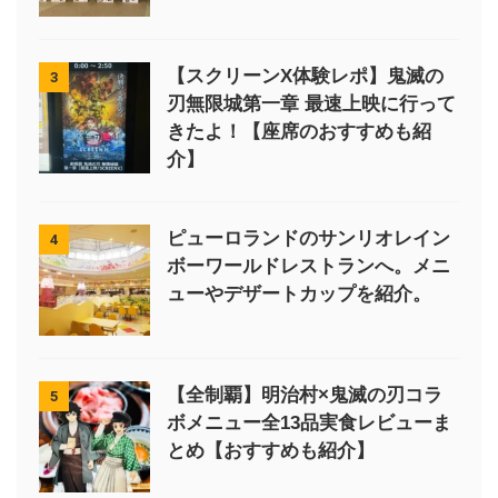
【スクリーンX体験レポ】鬼滅の
3
刃無限城第一章 最速上映に行って
きたよ！【座席のおすすめも紹
介】
ピューロランドのサンリオレイン
4
ボーワールドレストランへ。メニ
ューやデザートカップを紹介。
【全制覇】明治村×鬼滅の刃コラ
5
ボメニュー全13品実食レビューま
とめ【おすすめも紹介】