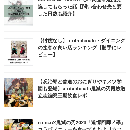
換してもらった話【問い合わせ先と要
した日数も紹介】
【忖度なし】ufotablecafe・ダイニング
の接客が良い店ランキング【勝手にレ
ビュー】
【炭治郎と善逸のおにぎりやキメツ学
園も登場】ufotablecafe鬼滅の刃再放送
立志編第三期飲食レポ
namco×鬼滅の刃2026「追憶回廊ノ導」
コラボメニューを食べてきたよ【カフ