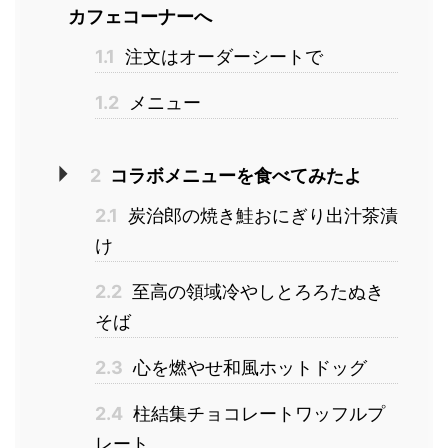
カフェコーナーへ
1.1
注文はオーダーシートで
1.2
メニュー
2
コラボメニューを食べてみたよ
2.1
炭治郎の焼き鮭おにぎり出汁茶漬
け
2.2
至高の領域冷やしとろろたぬき
そば
2.3
心を燃やせ和風ホットドッグ
2.4
柱結集チョコレートワッフルプ
レート