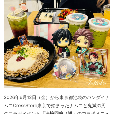
2026年6月12日（金）から東京都池袋のバンダイナ
ムコCrossStore東京で始まったナムコと鬼滅の刃
のコラボイベント「
追憶回廊ノ導
」の
コラボメニュ