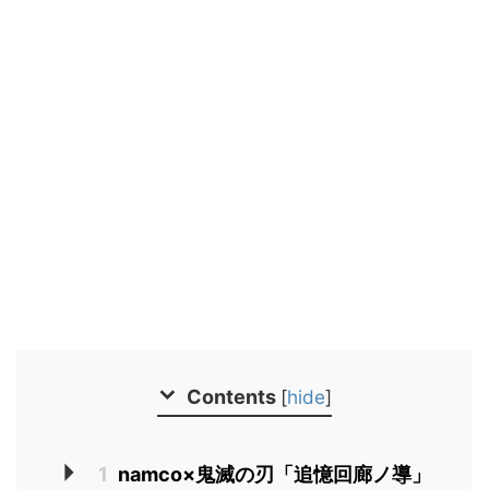
Contents
[
hide
]
1
namco×鬼滅の刃「追憶回廊ノ導」